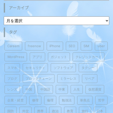
アーカイブ
タグ
Careem
freenow
iPhone
SEO
SIM
uber
WordPress
アプリ
ガジェット
クレジットカード
スマホ
セキュリティ
ソフトウェア
タクシー
ブログ
ブロックチェーン
ミラーレス
リペア
レンズ
中国
中国語
中東
人生
仮想通貨
企業・経営
修理
倫理
勉強法
単焦点
哲学
国防
外交
携帯
政治
教育
旅行
日本