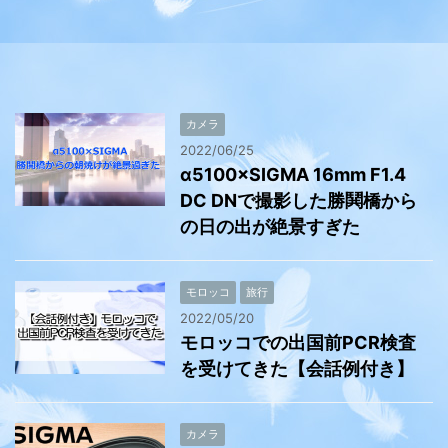
カメラ
2022/06/25
α5100×SIGMA 16mm F1.4
DC DNで撮影した勝鬨橋から
の日の出が絶景すぎた
モロッコ
旅行
2022/05/20
モロッコでの出国前PCR検査
を受けてきた【会話例付き】
カメラ