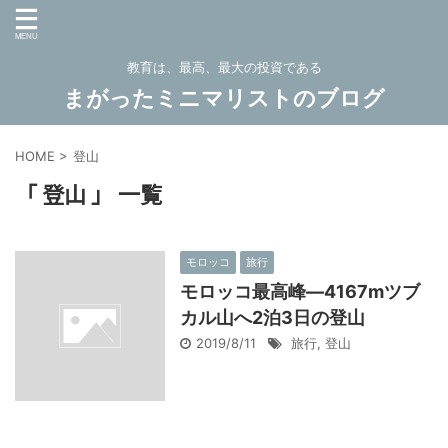
教育は、最高、最大の投資である
まがったミニマリストのブログ
HOME
>
登山
「 登山 」 一覧
モロッコ
旅行
モロッコ最高峰―4167mツブ
カル山へ2泊3日の登山
2019/8/11
旅行
,
登山