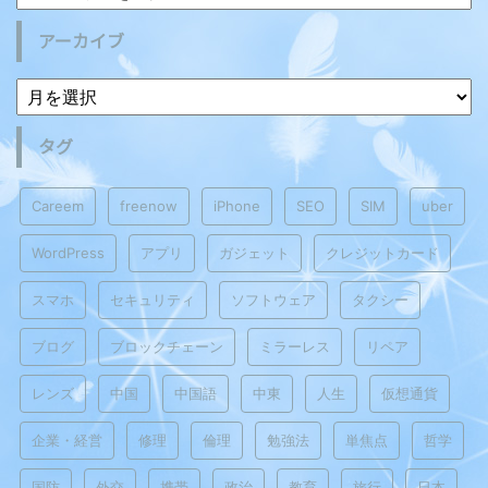
アーカイブ
タグ
Careem
freenow
iPhone
SEO
SIM
uber
WordPress
アプリ
ガジェット
クレジットカード
スマホ
セキュリティ
ソフトウェア
タクシー
ブログ
ブロックチェーン
ミラーレス
リペア
レンズ
中国
中国語
中東
人生
仮想通貨
企業・経営
修理
倫理
勉強法
単焦点
哲学
国防
外交
携帯
政治
教育
旅行
日本