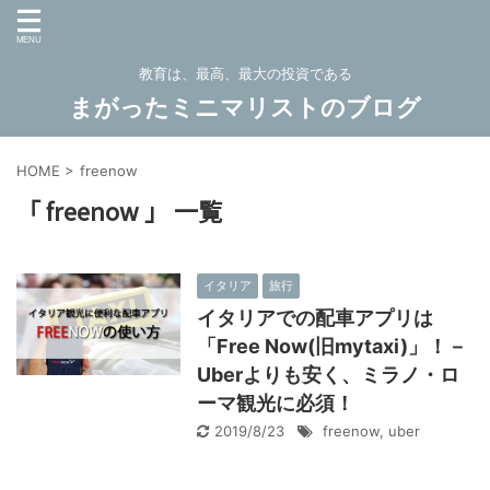
教育は、最高、最大の投資である
まがったミニマリストのブログ
HOME
>
freenow
「 freenow 」 一覧
イタリア
旅行
イタリアでの配車アプリは
「Free Now(旧mytaxi)」！－
Uberよりも安く、ミラノ・ロ
ーマ観光に必須！
2019/8/23
freenow
,
uber