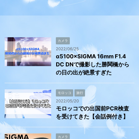
カメラ
2022/06/25
α5100×SIGMA 16mm F1.4
DC DNで撮影した勝鬨橋から
の日の出が絶景すぎた
モロッコ
旅行
2022/05/20
モロッコでの出国前PCR検査
を受けてきた【会話例付き】
カメラ