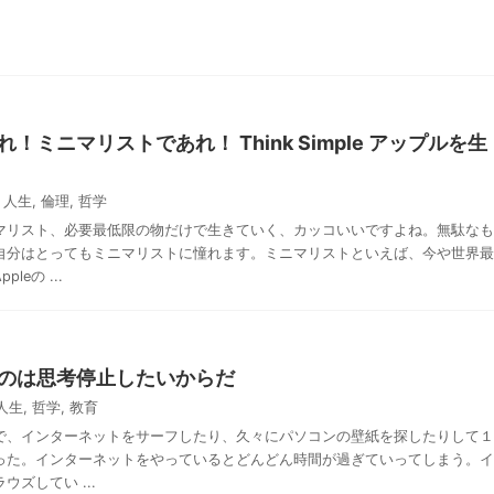
！ミニマリストであれ！ Think Simple アップルを生
人生
,
倫理
,
哲学
マリスト、必要最低限の物だけで生きていく、カッコいいですよね。無駄なも
自分はとってもミニマリストに憧れます。ミニマリストといえば、今や世界最
leの ...
のは思考停止したいからだ
人生
,
哲学
,
教育
で、インターネットをサーフしたり、久々にパソコンの壁紙を探したりして１
った。インターネットをやっているとどんどん時間が過ぎていってしまう。イ
ズしてい ...