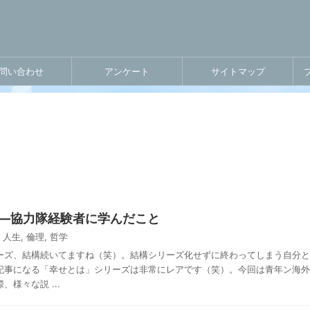
問い合わせ
アンケート
サイトマップ
―協力隊経験者に学んだこと
人生
,
倫理
,
哲学
ーズ、結構続いてますね（笑）。結構シリーズ化せずに終わってしまう自分と
記事になる「幸せとは」シリーズは非常にレアです（笑）。今回は青年ン海外
様々な説 ...