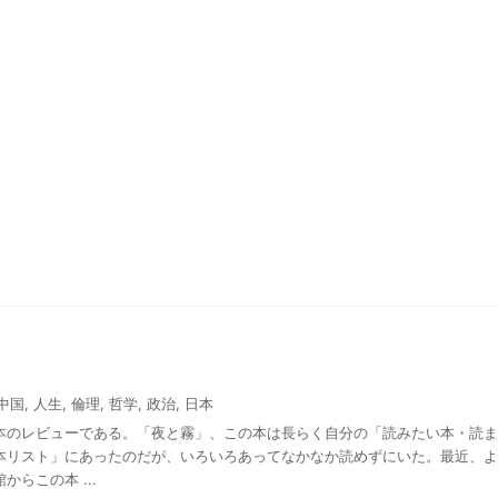
中国
,
人生
,
倫理
,
哲学
,
政治
,
日本
本のレビューである。「夜と霧」、この本は長らく自分の「読みたい本・読ま
本リスト」にあったのだが、いろいろあってなかなか読めずにいた。最近、よ
らこの本 ...