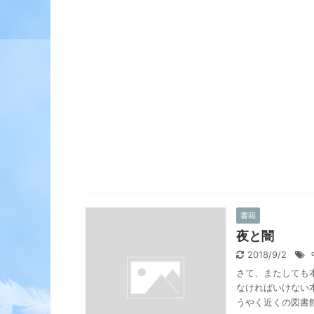
書籍
夜と闇
2018/9/2
さて、またしても
なければいけない
うやく近くの図書館か