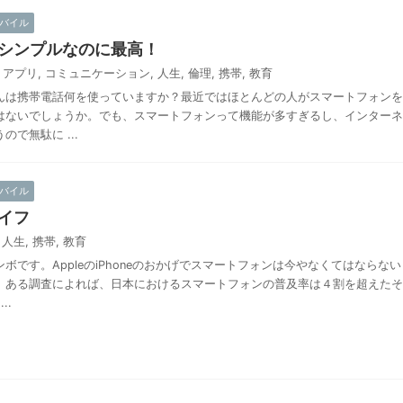
バイル
5 がシンプルなのに最高！
アプリ
,
コミュニケーション
,
人生
,
倫理
,
携帯
,
教育
んは携帯電話何を使っていますか？最近ではほとんどの人がスマートフォンを
はないでしょうか。でも、スマートフォンって機能が多すぎるし、インターネ
で無駄に ...
バイル
イフ
人生
,
携帯
,
教育
ボです。AppleのiPhoneのおかげでスマートフォンは今やなくてはならない
。ある調査によれば、日本におけるスマートフォンの普及率は４割を超えたそ
..