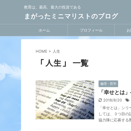
教育は、最高、最大の投資である
まがったミニマリストのブログ
ホーム
プロフィール
お
HOME
>
人生
「 人生 」 一覧
倫理・哲学
「幸せとは」
2018/8/20
「幸せとは」シリ
しては、３つ目の
協力隊に応募する際、