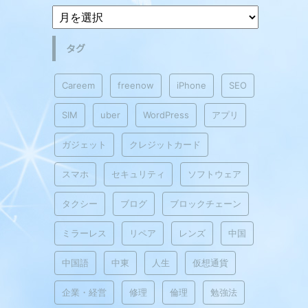
タグ
Careem
freenow
iPhone
SEO
SIM
uber
WordPress
アプリ
ガジェット
クレジットカード
スマホ
セキュリティ
ソフトウェア
タクシー
ブログ
ブロックチェーン
ミラーレス
リペア
レンズ
中国
中国語
中東
人生
仮想通貨
企業・経営
修理
倫理
勉強法