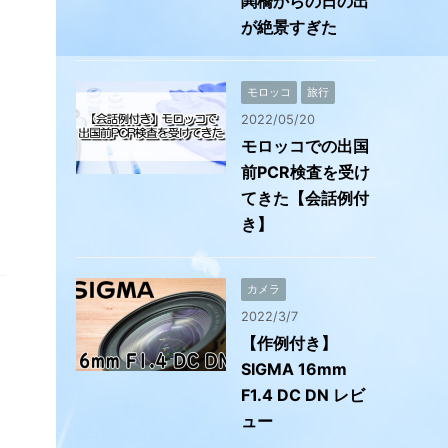
鬨橋からの日の出
が絶景すぎた
モロッコ
旅行
2022/05/20
モロッコでの出国
前PCR検査を受け
てきた【会話例付
き】
カメラ
2022/3/7
【作例付き】
SIGMA 16mm
F1.4 DC DN レビ
ュー