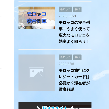
モロッコ
旅行
2020/09/21
モロッコの寝台列
車―うまく使って
広大なモロッコを
効率よく回ろう！
モロッコ
旅行
2020/8/15
モロッコ旅行にク
レジットカードは
必要か？滞在者が
徹底解説