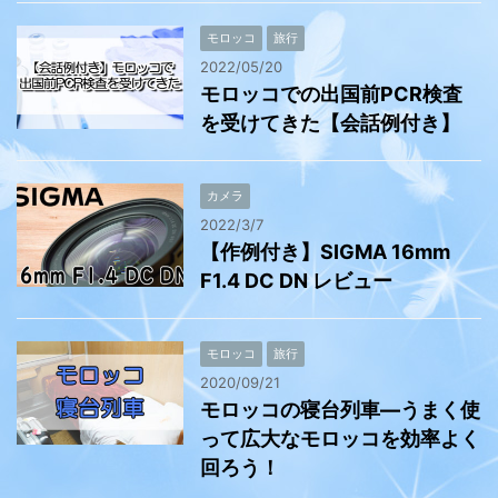
モロッコ
旅行
2022/05/20
モロッコでの出国前PCR検査
を受けてきた【会話例付き】
カメラ
2022/3/7
【作例付き】SIGMA 16mm
F1.4 DC DN レビュー
モロッコ
旅行
2020/09/21
モロッコの寝台列車―うまく使
って広大なモロッコを効率よく
回ろう！