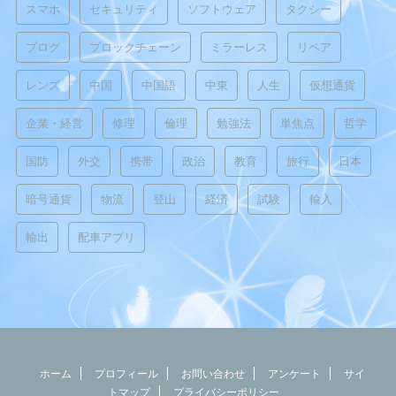
スマホ
セキュリティ
ソフトウェア
タクシー
ブログ
ブロックチェーン
ミラーレス
リペア
レンズ
中国
中国語
中東
人生
仮想通貨
企業・経営
修理
倫理
勉強法
単焦点
哲学
国防
外交
携帯
政治
教育
旅行
日本
暗号通貨
物流
登山
経済
試験
輸入
輸出
配車アプリ
ホーム
プロフィール
お問い合わせ
アンケート
サイ
トマップ
プライバシーポリシー