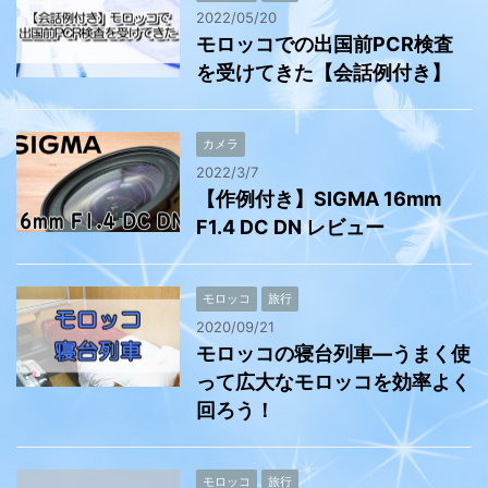
2022/05/20
モロッコでの出国前PCR検査
を受けてきた【会話例付き】
カメラ
2022/3/7
【作例付き】SIGMA 16mm
F1.4 DC DN レビュー
モロッコ
旅行
2020/09/21
モロッコの寝台列車―うまく使
って広大なモロッコを効率よく
回ろう！
モロッコ
旅行