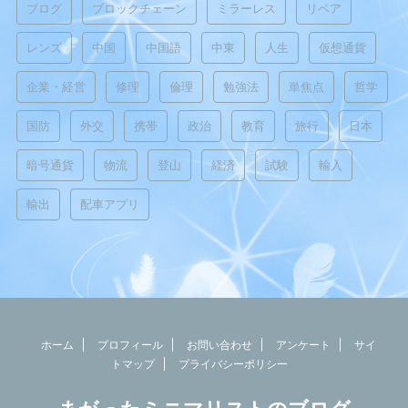
ブログ
ブロックチェーン
ミラーレス
リペア
レンズ
中国
中国語
中東
人生
仮想通貨
企業・経営
修理
倫理
勉強法
単焦点
哲学
国防
外交
携帯
政治
教育
旅行
日本
暗号通貨
物流
登山
経済
試験
輸入
輸出
配車アプリ
ホーム
プロフィール
お問い合わせ
アンケート
サイ
トマップ
プライバシーポリシー