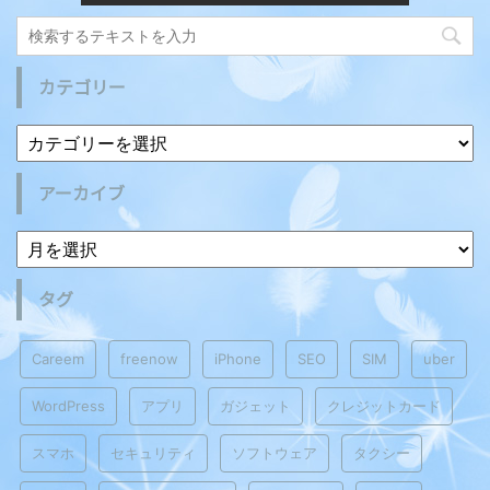
カテゴリー
アーカイブ
タグ
Careem
freenow
iPhone
SEO
SIM
uber
WordPress
アプリ
ガジェット
クレジットカード
スマホ
セキュリティ
ソフトウェア
タクシー