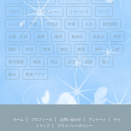
ブログ
ブロックチェーン
ミラーレス
リペア
レンズ
中国
中国語
中東
人生
仮想通貨
企業・経営
修理
倫理
勉強法
単焦点
哲学
国防
外交
携帯
政治
教育
旅行
日本
暗号通貨
物流
登山
経済
試験
輸入
輸出
配車アプリ
ホーム
プロフィール
お問い合わせ
アンケート
サイ
トマップ
プライバシーポリシー