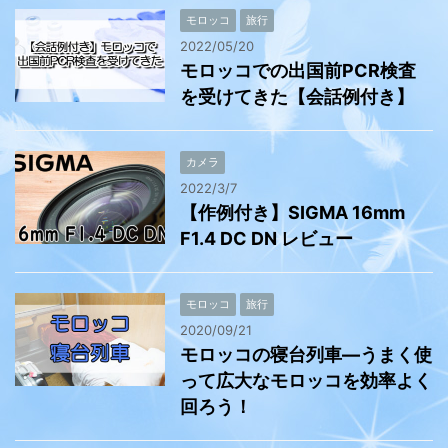
モロッコ
旅行
2022/05/20
モロッコでの出国前PCR検査
を受けてきた【会話例付き】
カメラ
2022/3/7
【作例付き】SIGMA 16mm
F1.4 DC DN レビュー
モロッコ
旅行
2020/09/21
モロッコの寝台列車―うまく使
って広大なモロッコを効率よく
回ろう！