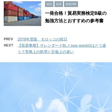
物流
貿易
資格試験
一発合格！貿易実務検定B級の
勉強方法とおすすめの参考書
PREV
2019年度版 モロッコの祝日
NEXT
【貿易事務】サレンダードBLとsea-waybillはどう違
う？実務上の処理と定義上の違い